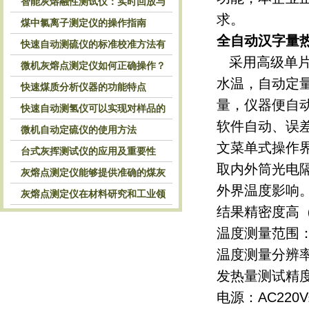
智能灰熔融性测试仪：实时回放与
求。
历史分析，解锁灰熔特性精准洞察
煤中氯离子测定仪的操作指南
全自动汉字量
快速自动测硫仪的标准校准方法有
采用高级单片
哪些？
微机灰熔点测定仪如何正确操作？
水温，自动定
快速煤质分析仪器的功能特点
量，仪器便自
快速自动测氢仪可以实现对样品的
软件自动、误
自动处理和检测
微机自动定硫仪的使用方法
文菜单式操作
台式灰挥测试仪的应用及重要性
取内外筒光电
灰熔点测定仪能够提供准确的煤灰
外界温度影响
熔融性参数
灰熔点测定仪在材料研究和工业领
结果精密度高
域中发挥重要作用
温度测量范围：0
温度测量分辨率：
发热量测试精度
电源：AC220V