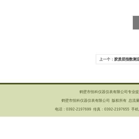
上一个：
胶质层指数测
鹤壁市恒科仪器仪表有限公司专业提
鹤壁市恒科仪器仪表有限公司 版权所有 总流
电话：0392-2197699 传真：0392-2197655 手