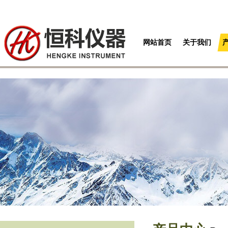
网站首页
关于我们