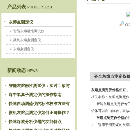
产品列表
PROUCTS LIST
鹤壁市恒科仪器仪表有限公司
灰熔点测定仪
点
智能灰熔融性测试仪
微机灰熔点测定仪
灰熔点测定仪
新闻动态
NEWS
齐全灰熔点测定仪
智能灰熔融性测试仪：实时回放与
灰熔点测定仪价格
便宜，
历史分析，解锁灰熔特性精准洞察
煤中氯离子测定仪的操作指南
相关名称：灰熔点测定仪
快速自动测硫仪的标准校准方法有
智能灰熔点测定仪专门用于
炉体可以自由旋转，取放
哪些？
微机灰熔点测定仪如何正确操作？
灰熔点测定仪价格
的
快速煤质分析仪器的功能特点
１ 适用于测定煤的灰熔