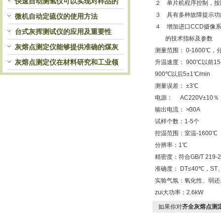
快速自动测氢仪可以实现对样品的
２ 单片机程序控制，按
３ 具有多种故障提示功
自动处理和检测
微机自动定硫仪的使用方法
４ 增加进口CCD摄像
台式灰挥测试仪的应用及重要性
的技术指标及参数
灰熔点测定仪能够提供准确的煤灰
测量范围： 0-1600℃
熔融性参数
灰熔点测定仪在材料研究和工业领
升温速度： 900℃以前15-
900℃以后5±1℃/min
域中发挥重要作用
测量误差： ±3℃
电源： AC220V±10％
输出电流： ≯30A
试样个数：1-5个
控温范围：室温-1600℃
分辨率：1℃
精密度：符合GB/T 219-20
准确度： DT≤40℃，ST、
实验气氛：氧化性、弱还
zui大功率：2.6kW
如果你对
齐全灰熔点测