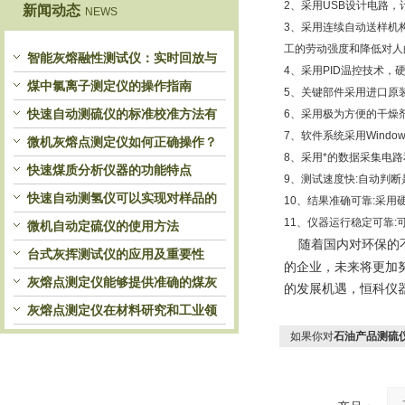
2、采用USB设计电路
新闻动态
NEWS
3、采用连续自动送样机
工的劳动强度和降低对人
智能灰熔融性测试仪：实时回放与
4、采用PID温控技术
历史分析，解锁灰熔特性精准洞察
煤中氯离子测定仪的操作指南
5、关键部件采用进口原
快速自动测硫仪的标准校准方法有
6、采用极为方便的干燥
7、软件系统采用Wind
哪些？
微机灰熔点测定仪如何正确操作？
8、采用*的数据采集电路
快速煤质分析仪器的功能特点
9、测试速度快:自动判
快速自动测氢仪可以实现对样品的
10、结果准确可靠:采
11、仪器运行稳定可靠:
自动处理和检测
微机自动定硫仪的使用方法
随着国内对环保的
台式灰挥测试仪的应用及重要性
的企业，未来将更加
灰熔点测定仪能够提供准确的煤灰
的发展机遇，恒科仪
熔融性参数
灰熔点测定仪在材料研究和工业领
域中发挥重要作用
如果你对
石油产品测硫