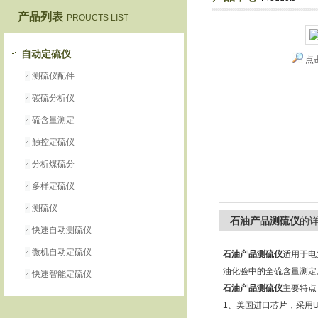
产品列表
PROUCTS LIST
鹤壁市恒科仪器仪表有限公司
自动定硫仪
点
测硫仪配件
碳硫分析仪
硫含量测定
触控定硫仪
分析煤硫分
多样定硫仪
测硫仪
石油产品测硫仪
的
快速自动测硫仪
微机自动定硫仪
石油产品测硫仪
适用于电
油化验中的全硫含量测定
快速智能定硫仪
石油产品测硫仪
主要特点
1、美国进口芯片，采用