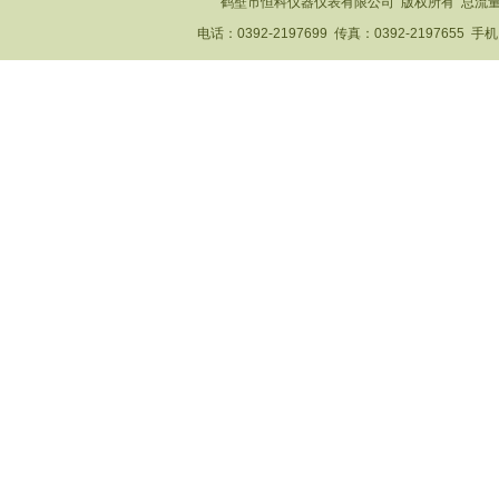
鹤壁市恒科仪器仪表有限公司 版权所有 总流
电话：0392-2197699 传真：0392-2197655 手