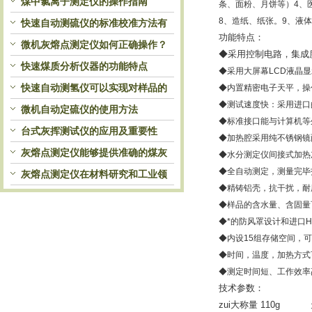
历史分析，解锁灰熔特性精准洞察
煤中氯离子测定仪的操作指南
条、面粉、月饼等）4、
8、造纸、纸张。9、液
快速自动测硫仪的标准校准方法有
功能特点：
哪些？
微机灰熔点测定仪如何正确操作？
◆采用控制电路，集成
快速煤质分析仪器的功能特点
◆采用大屏幕LCD液晶
快速自动测氢仪可以实现对样品的
◆内置精密电子天平，操
◆测试速度快：采用进口
自动处理和检测
微机自动定硫仪的使用方法
◆标准接口能与计算机
台式灰挥测试仪的应用及重要性
◆加热腔采用纯不锈钢
灰熔点测定仪能够提供准确的煤灰
◆水分测定仪间接式加
◆全自动测定，测量完
熔融性参数
灰熔点测定仪在材料研究和工业领
◆精铸铝壳，抗干扰，耐
域中发挥重要作用
◆样品的含水量、含固
◆*的防风罩设计和进口
◆内设15组存储空间，
◆时间，温度，加热方式
◆测定时间短、工作效率高
技术参数：
zui大称量 110g 