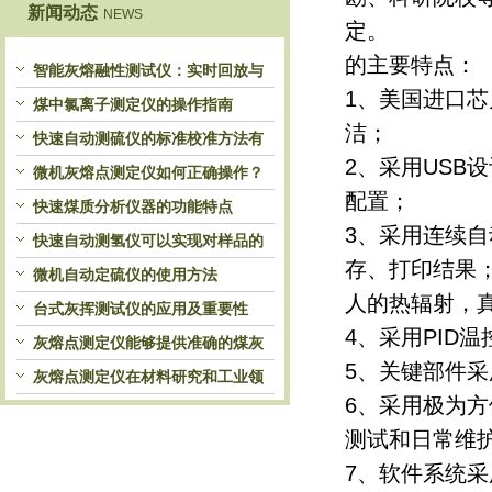
新闻动态
NEWS
定。
的主要特点：
智能灰熔融性测试仪：实时回放与
1、美国进口
历史分析，解锁灰熔特性精准洞察
煤中氯离子测定仪的操作指南
洁；
快速自动测硫仪的标准校准方法有
2、采用US
哪些？
微机灰熔点测定仪如何正确操作？
配置；
快速煤质分析仪器的功能特点
3、采用连续自
快速自动测氢仪可以实现对样品的
存、打印结果
自动处理和检测
微机自动定硫仪的使用方法
人的热辐射，
台式灰挥测试仪的应用及重要性
4、采用PID
灰熔点测定仪能够提供准确的煤灰
5、关键部件
熔融性参数
灰熔点测定仪在材料研究和工业领
6、采用极为
域中发挥重要作用
测试和日常维
7、软件系统采