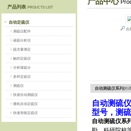
产品中心
Pro
产品列表
PROUCTS LIST
鹤壁市恒科仪器仪表有限公司
自动定硫仪
点
测硫仪配件
碳硫分析仪
硫含量测定
触控定硫仪
分析煤硫分
多样定硫仪
测硫仪
自动测硫仪系列
的
快速自动测硫仪
自动测硫
微机自动定硫仪
型号，测
快速智能定硫仪
自动测硫仪系
勘、科研院校