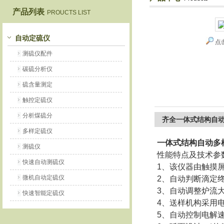
产品列表
PROUCTS LIST
鹤壁市恒科仪器仪表有限公司
自动定硫仪
点
测硫仪配件
碳硫分析仪
硫含量测定
触控定硫仪
分析煤硫分
齐全一体式结构自
多样定硫仪
一体式结构自动多
测硫仪
性能特点及技术参
快速自动测硫仪
1、该仪器由触摸
微机自动定硫仪
2、自动判断滴定
3、自动调整炉流
快速智能定硫仪
4、送样机构采用
5、自动控制电解