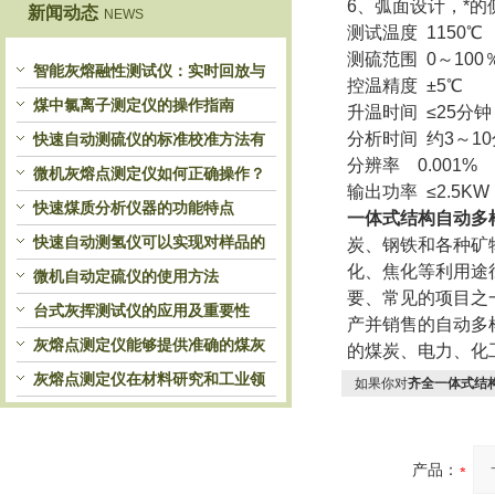
6、弧面设计，*的
新闻动态
NEWS
测试温度 1150℃
测硫范围 0～100
智能灰熔融性测试仪：实时回放与
控温精度 ±5℃
历史分析，解锁灰熔特性精准洞察
煤中氯离子测定仪的操作指南
升温时间 ≤25分钟
分析时间 约3～1
快速自动测硫仪的标准校准方法有
分辨率 0.001%
哪些？
微机灰熔点测定仪如何正确操作？
输出功率 ≤2.5KW
快速煤质分析仪器的功能特点
一体式结构自动多
快速自动测氢仪可以实现对样品的
炭、钢铁和各种矿
化、焦化等利用途
自动处理和检测
微机自动定硫仪的使用方法
要、常见的项目之
台式灰挥测试仪的应用及重要性
产并销售的自动多
灰熔点测定仪能够提供准确的煤灰
的煤炭、电力、化
熔融性参数
灰熔点测定仪在材料研究和工业领
如果你对
齐全一体式结
域中发挥重要作用
产品：