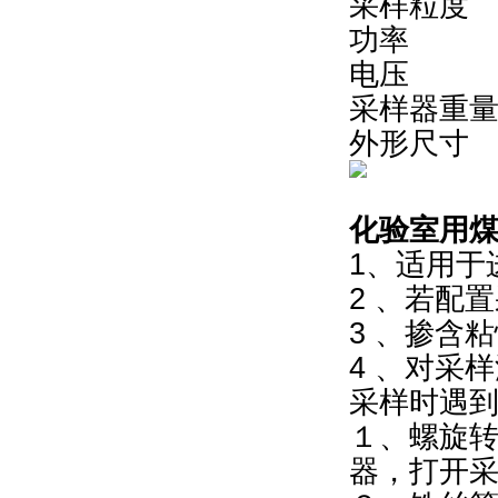
采样粒度 
功率 ≤
电压 2
采样器重量
外形尺寸 1
化验室用
1、适用于
2 、若配
3 、掺含
4 、对采样
​采样时遇
１、螺旋
器，打开