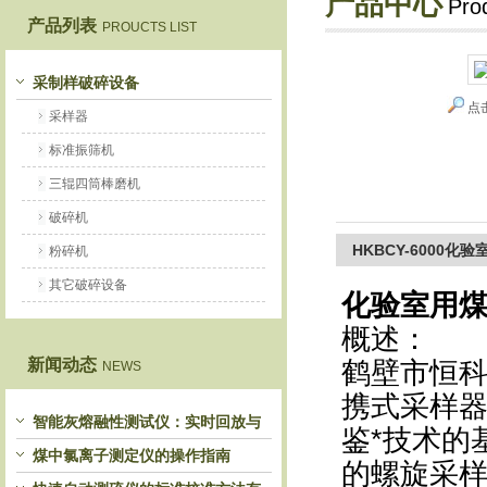
产品中心
Pro
产品列表
PROUCTS LIST
鹤壁市恒科仪器仪表有限公司
采制样破碎设备
点
采样器
标准振筛机
三辊四筒棒磨机
破碎机
HKBCY-6000化
粉碎机
其它破碎设备
化验室用
概述：
新闻动态
鹤壁市恒科
NEWS
携式采样
智能灰熔融性测试仪：实时回放与
鉴*技术的
历史分析，解锁灰熔特性精准洞察
煤中氯离子测定仪的操作指南
的螺旋采