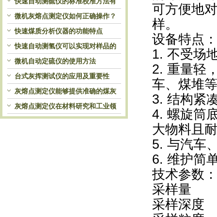
快速自动测硫仪的标准校准方法有
可方便地
哪些？
微机灰熔点测定仪如何正确操作？
样。
快速煤质分析仪器的功能特点
设备特点
快速自动测氢仪可以实现对样品的
1. 不受
自动处理和检测
微机自动定硫仪的使用方法
2. 重量
台式灰挥测试仪的应用及重要性
车、煤堆
灰熔点测定仪能够提供准确的煤灰
3. 结构
熔融性参数
灰熔点测定仪在材料研究和工业领
4. 螺旋
域中发挥重要作用
大物料且
5. 与汽
6. 维护
技术参数
采样量 0
采样深度 