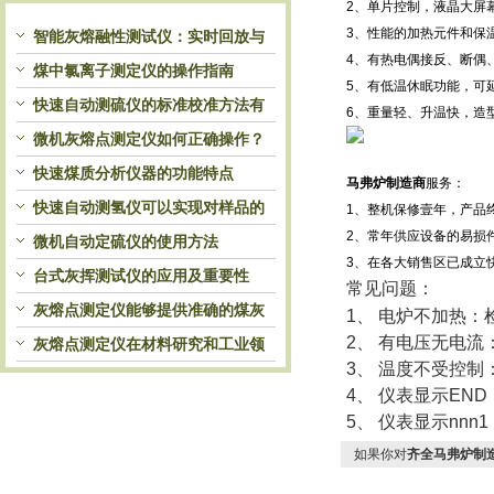
2、单片控制，液晶大屏
3、性能的加热元件和保
智能灰熔融性测试仪：实时回放与
4、有热电偶接反、断偶
历史分析，解锁灰熔特性精准洞察
煤中氯离子测定仪的操作指南
5、有低温休眠功能，可
快速自动测硫仪的标准校准方法有
6、重量轻、升温快，造
哪些？
微机灰熔点测定仪如何正确操作？
快速煤质分析仪器的功能特点
马弗炉制造商
服务：
快速自动测氢仪可以实现对样品的
1、整机保修壹年，产品
2、常年供应设备的易损
自动处理和检测
微机自动定硫仪的使用方法
3、在各大销售区已成立
台式灰挥测试仪的应用及重要性
常见问题：
灰熔点测定仪能够提供准确的煤灰
1、 电炉不加热
2、 有电压无电流
熔融性参数
灰熔点测定仪在材料研究和工业领
3、 温度不受控制
域中发挥重要作用
4、 仪表显示EN
5、 仪表显示nn
如果你对
齐全马弗炉制