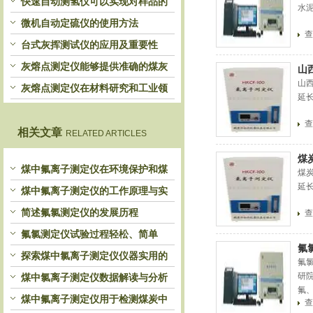
快速自动测氢仪可以实现对样品的
水
自动处理和检测
微机自动定硫仪的使用方法
查
台式灰挥测试仪的应用及重要性
灰熔点测定仪能够提供准确的煤灰
山
山
熔融性参数
灰熔点测定仪在材料研究和工业领
延
域中发挥重要作用
查
相关文章
RELATED ARTICLES
煤
煤中氟离子测定仪在环境保护和煤
煤
延
炭利用中的应用
煤中氟离子测定仪的工作原理与实
验方法解析
简述氟氯测定仪的发展历程
查
氟氯测定仪试验过程轻松、简单
氟
探索煤中氯离子测定仪仪器实用的
氟
校准技巧
研
煤中氯离子测定仪数据解读与分析
氟
技巧
煤中氟离子测定仪用于检测煤炭中
查