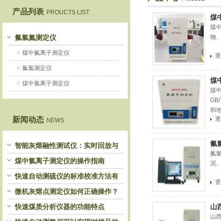
产品列表
PROUCTS LIST
煤
鹤壁市恒科仪器仪表有限公司
煤
氟氯氮测定仪
物
煤中氟离子测定仪
查
氟氯测定仪
煤
煤中氯离子测定仪
煤
GB
和
新闻动态
查
NEWS
氟
智能灰熔融性测试仪：实时回放与
氟
历史分析，解锁灰熔特性精准洞察
煤中氯离子测定仪的操作指南
泥
快速自动测硫仪的标准校准方法有
查
哪些？
微机灰熔点测定仪如何正确操作？
快速煤质分析仪器的功能特点
山
山