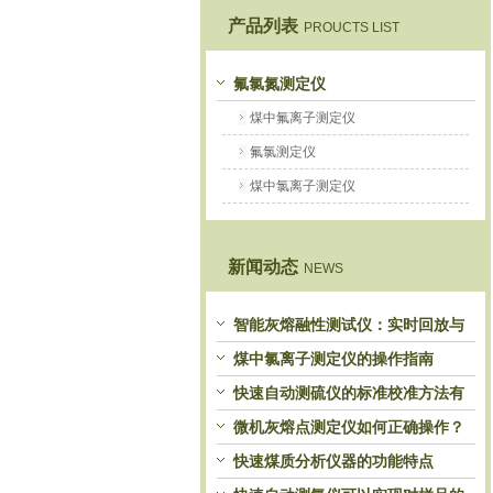
产品列表
PROUCTS LIST
鹤壁市恒科仪器仪表有限公司
氟氯氮测定仪
煤中氟离子测定仪
氟氯测定仪
煤中氯离子测定仪
新闻动态
NEWS
智能灰熔融性测试仪：实时回放与
历史分析，解锁灰熔特性精准洞察
煤中氯离子测定仪的操作指南
快速自动测硫仪的标准校准方法有
哪些？
微机灰熔点测定仪如何正确操作？
快速煤质分析仪器的功能特点