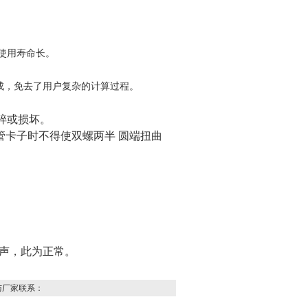
。
使用寿命长。
成，免去了用户复杂的计算过程。
碎或损坏。
管卡子时不得使双螺
两半 圆端扭曲
响声，此为正常。
与厂家联系：