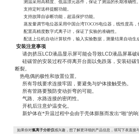
测温采用高精度、低温漂元器件，保证了测温的长期准确性
支持定时送样提醒功能。
支持故障自诊断功能，超温保护功能。
蒸发量调节电位器采用中国台湾
TOCOS
电位器，线性度高，
配置高精度数字式离子计，保证了实验的准确性。
配送上位机自动计算软件，输入实验数据，测量结果自动生
安装注意事项
请勿挤压
LCD
液晶显示屏可能会导致
LCD
液晶屏幕破
硅碳管的安装过程不得离开台面以免跌落，安装硅碳
断裂。
热电偶的极性和放置位置。
所有导线要求连接牢固，要避免与炉体接触受热。
所有管路要预防变动折弯的可能。
气路、水路连接的密闭性。
开机后注意炉温变化。
新炉体在*升温过程中会由于壳体膨胀而发出“啪”的
如果你对
氟离子分析仪
感兴趣，想了解更详细的产品信息，填写下表直接