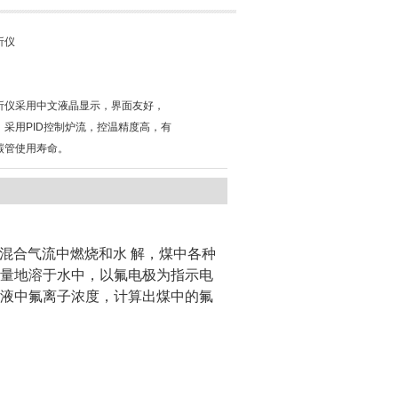
析仪
析仪采用中文液晶显示，界面友好，
。采用PID控制炉流，控温精度高，有
碳管使用寿命。
气混合气流中燃烧和水 解，煤中各种
量地溶于水中，以氟电极为指示电
液中氟离子浓度，计算出煤中的氟
。