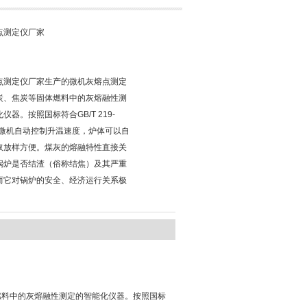
点测定仪厂家
点测定仪厂家生产的微机灰熔点测定
炭、焦炭等固体燃料中的灰熔融性测
仪器。按照国标符合GB/T 219-
采用微机自动控制升温速度，炉体可以自
取放样方便。煤灰的熔融特性直接关
锅炉是否结渣（俗称结焦）及其严重
而它对锅炉的安全、经济运行关系极
燃料中的灰熔融性测定的智能化仪器。按照国标