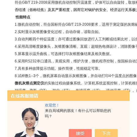
符合
GB/T 219-2008
采用微机自动控制升温速度，炉体可以自由旋转，取放
否结渣（俗称结焦）及其严重程度，因而它对锅炉的安全、经济运行关系极
性能特点
1.
微机自动控制，符合国标符合
GB/T 219-2008
要求，适用于测定煤的灰熔
2.
实时显示灰锥图像变化过程，自动存储，读取自如。
3.
自动判断四个特征温度；亦可通过图像回放进行人工判断或结果比对，以
4.
采用高清晰度摄像头，灰锥图像清晰、直观；超细热电偶设计，消除图像
5.
屏幕显示温升曲线，可选择打印灰锥图像结果及相关数据。
6.
采用
RS232
串口通讯，美观实用，维护方便，微机程序控制，按国标自动
7.
具有多种故障提示功能。操作简便，性能稳定可靠。
8.
试样数
1--
3
个，微机屏幕自动显示灰锥图像，并自动打印
4
个温度点的图像
微机灰熔点测定仪
的实验过程由摄像系统、计算机系统监视控制，计算机根
融温度、变形（
DT
）、软化（
ST
）、半球温度（
HT
）、流动温度（
FT
）。
转，取放方便。
技术指标及参数
欢迎您！
来自局域网的朋友！有什么可以帮助您的
测量范围：
0-1600
℃，分辨率
1
℃，配用
s
分度值热电偶
吗？
升温速度：
900
℃以前
15-20
℃
/min
，
900
℃以后
5
±
1
℃
/min
测量误差：
±3
℃