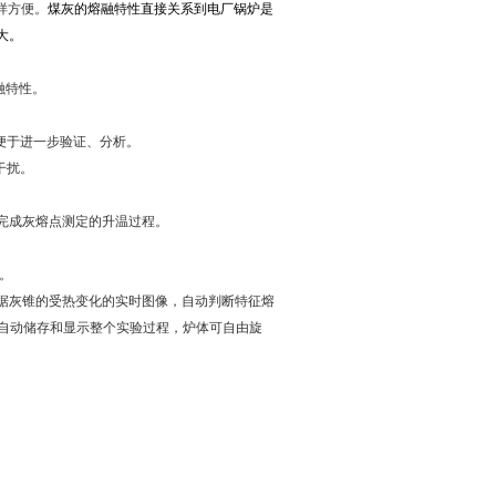
样方便。
煤灰的熔融特性直接关系到电厂锅炉是
大。
融特性。
便于进一步验证、
分析。
干扰。
完成灰熔点测定的升温过程。
。
据灰锥的受热变化的实时图像，自动判断特征熔
自动储存和显示整个实验过程，炉体可自由旋