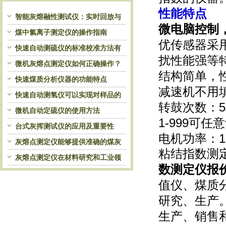
性能特点
智能灰熔融性测试仪：实时回放与
微电脑控制
历史分析，解锁灰熔特性精准洞察
煤中氯离子测定仪的操作指南
优传感器采
快速自动测硫仪的标准校准方法有
扰性能强等
哪些？
微机灰熔点测定仪如何正确操作？
结构简单，
快速煤质分析仪器的功能特点
减速机不用
快速自动测氢仪可以实现对样品的
转鼓次数：50
自动处理和检测
微机自动定硫仪的使用方法
1-999可
台式灰挥测试仪的应用及重要性
电机功率：1
灰熔点测定仪能够提供准确的煤灰
粘结指数测
熔融性参数
灰熔点测定仪在材料研究和工业领
数测定仪报
域中发挥重要作用
值仪、煤质
研究、生产
生产、销售