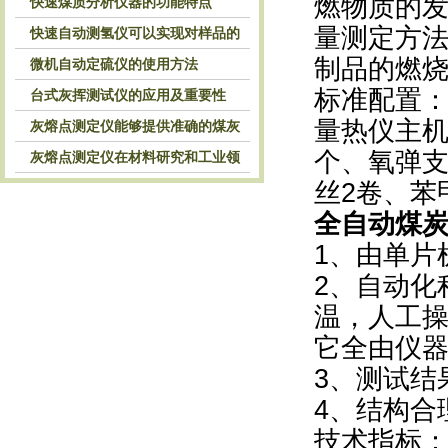
燃物质的发热
快速煤质分析仪器的功能特点
量测定方法的
快速自动测氢仪可以实现对样品的
制品的燃
自动处理和检测
微机自动定硫仪的使用方法
标准配置
台式灰挥测试仪的应用及重要性
量热仪主机
灰熔点测定仪能够提供准确的煤灰
个、氧弹支
熔融性参数
灰熔点测定仪在材料研究和工业领
丝2卷、苯
域中发挥重要作用
全自动煤
1、由单片
2、自动化
温，人工
它全由仪
3、测试结
4、结构合
技术指标