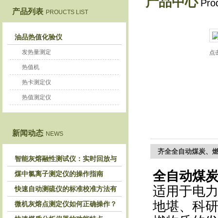
产品中心
Pro
产品列表
PROUCTS LIST
鹤壁市恒科仪器仪表有限公司
油品热值化验仪
发热量测定
点
热值机
热卡测定仪
热值测定仪
新闻动态
NEWS
齐全全自动煤炭、
智能灰熔融性测试仪：实时回放与
全自动煤
历史分析，解锁灰熔特性精准洞察
煤中氯离子测定仪的操作指南
适用于电
快速自动测硫仪的标准校准方法有
地堪、科
哪些？
微机灰熔点测定仪如何正确操作？