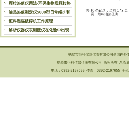
测仪测试原理
颗粒热值仪用法-环保生物质颗粒热
共 10 条记录，当前 1 / 2
值测定仪使用注意事项
油品热值测定仪5000型日常维护和
检查
恒科湿煤破碎机工作原理
解析仪器仪表测硫仪在化验中出现
的问题
鹤壁市恒科仪器仪表有限公司是国内外
鹤壁市恒科仪器仪表有限公司 版权所有 总流
电话：0392-2197699 传真：0392-2197655 手