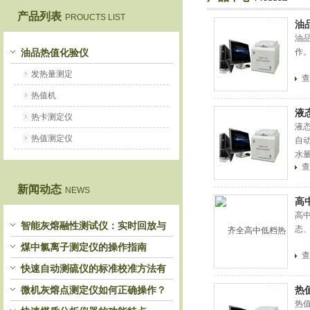
产品列表
PROUCTS LIST
油
鹤壁市恒科仪器仪表有限公司
油
油品热值化验仪
作
发热量测定
查
热值机
液
热卡测定仪
液
热值测定仪
自
水
查
靠
新闻动态
NEWS
高
高
智能灰熔融性测试仪：实时回放与
态
历史分析，解锁灰熔特性精准洞察
煤中氯离子测定仪的操作指南
查
快速自动测硫仪的标准校准方法有
哪些？
微机灰熔点测定仪如何正确操作？
热
热