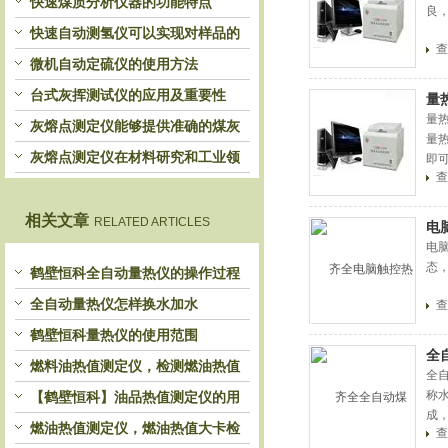
快速煤质分析仪器的功能特点
良
快速自动测氢仪可以实现对样品的
查
自动处理和检测
微机自动定硫仪的使用方法
台式灰挥测试仪的应用及重要性
量
量
灰熔点测定仪能够提供准确的煤灰
量
熔融性参数
灰熔点测定仪在材料研究和工业领
即
查
域中发挥重要作用
相关文章
RELATED ARTICLES
电
电
态
鹤壁恒科全自动量热仪的操作过程
全自动量热仪怎样换水加水
查
鹤壁恒科量热仪的使用范围
全
燃料油热值测定仪，检测燃油热值
全
的机器点火丝校正方法
称
【鹤壁恒科】油品热值测定仪的用
成
水要求
燃油热值测定仪，燃油热值大卡检
查