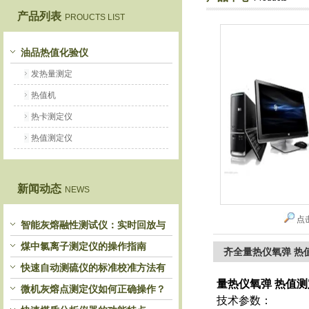
产品列表
PROUCTS LIST
鹤壁市恒科仪器仪表有限公司
油品热值化验仪
发热量测定
热值机
热卡测定仪
热值测定仪
新闻动态
NEWS
点
智能灰熔融性测试仪：实时回放与
历史分析，解锁灰熔特性精准洞察
煤中氯离子测定仪的操作指南
齐全量热仪氧弹 热
快速自动测硫仪的标准校准方法有
量热仪氧弹 热值
哪些？
微机灰熔点测定仪如何正确操作？
技术参数：