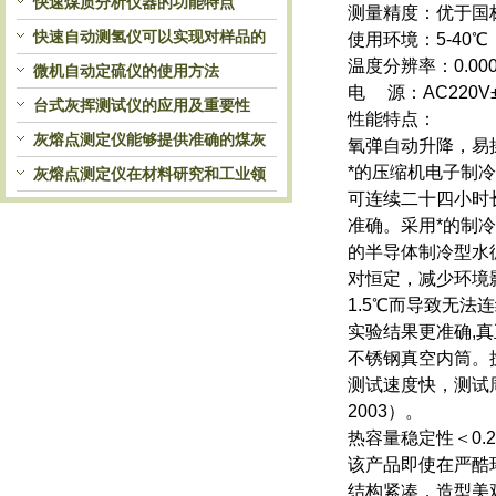
快速煤质分析仪器的功能特点
测量精度：优于国标GB
快速自动测氢仪可以实现对样品的
使用环境：5-40
温度分辨率：0.00
自动处理和检测
微机自动定硫仪的使用方法
电 源：AC220V±
台式灰挥测试仪的应用及重要性
性能特点：
灰熔点测定仪能够提供准确的煤灰
氧弹自动升降，易
*的压缩机电子制
熔融性参数
灰熔点测定仪在材料研究和工业领
可连续二十四小时
域中发挥重要作用
准确。采用*的制
的半导体制冷型水
对恒定，减少环境
1.5℃而导致无法
实验结果更准确,
不锈钢真空内筒。
测试速度快，测试周期≤8
2003）。
热容量稳定性＜0.2%
该产品即使在严酷
结构紧凑，造型美