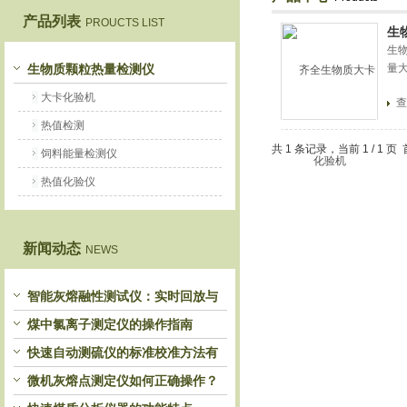
产品列表
PROUCTS LIST
生
鹤壁市恒科仪器仪表有限公司
生
生物质颗粒热量检测仪
量
大卡化验机
查
热值检测
共 1 条记录，当前 1 / 1
饲料能量检测仪
热值化验仪
新闻动态
NEWS
智能灰熔融性测试仪：实时回放与
历史分析，解锁灰熔特性精准洞察
煤中氯离子测定仪的操作指南
快速自动测硫仪的标准校准方法有
哪些？
微机灰熔点测定仪如何正确操作？