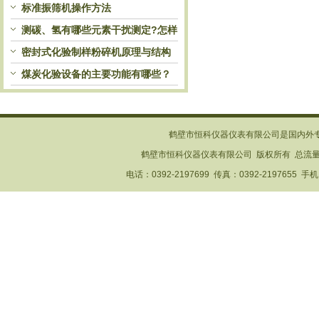
使用
标准振筛机操作方法
测碳、氢有哪些元素干扰测定?怎样
排除?
密封式化验制样粉碎机原理与结构
煤炭化验设备的主要功能有哪些？
鹤壁市恒科仪器仪表有限公司是国内外
鹤壁市恒科仪器仪表有限公司 版权所有 总流
电话：0392-2197699 传真：0392-2197655 手