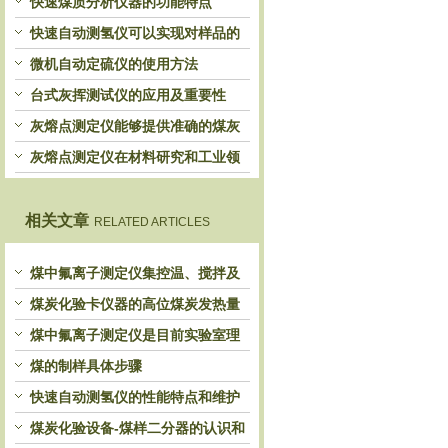
快速煤质分析仪器的功能特点
快速自动测氢仪可以实现对样品的
自动处理和检测
微机自动定硫仪的使用方法
台式灰挥测试仪的应用及重要性
灰熔点测定仪能够提供准确的煤灰
熔融性参数
灰熔点测定仪在材料研究和工业领
域中发挥重要作用
相关文章
RELATED ARTICLES
煤中氟离子测定仪集控温、搅拌及
蒸汽量控制于一体
煤炭化验卡仪器的高位煤炭发热量
和低位煤炭发热量的区别
煤中氟离子测定仪是目前实验室理
想的测氟仪器
煤的制样具体步骤
快速自动测氢仪的性能特点和维护
介绍
煤炭化验设备-煤样二分器的认识和