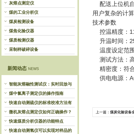
灰熔点测定仪
配送上位机自
煤的工业分析仪
用户复杂的计
煤炭检测设备
技术参数
煤焦化验仪器
控温精度：11
煤质检测仪器
升温时间：25
采制样破碎设备
温度设定范围：
测试方法：高
精密度：符合GB
新闻动态
NEWS
供电电源：AC 
智能灰熔融性测试仪：实时回放与
历史分析，解锁灰熔特性精准洞察
煤中氯离子测定仪的操作指南
快速自动测硫仪的标准校准方法有
哪些？
微机灰熔点测定仪如何正确操作？
上一篇：
煤炭化验设备
快速煤质分析仪器的功能特点
快速自动测氢仪可以实现对样品的