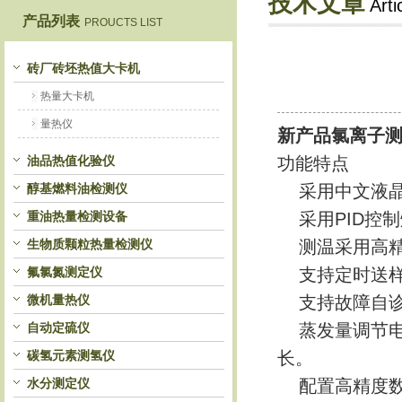
技术文章
Arti
产品列表
PROUCTS LIST
鹤壁市恒科仪器仪表有限公司
砖厂砖坯热值大卡机
热量大卡机
量热仪
新产品氯离子
油品热值化验仪
功能特点
醇基燃料油检测仪
采用中文液晶
重油热量检测设备
采用PID控
生物质颗粒热量检测仪
测温采用高精
氟氯氮测定仪
支持定时送样
微机量热仪
支持故障自诊
自动定硫仪
蒸发量调节电位
碳氢元素测氢仪
长。
水分测定仪
配置高精度数