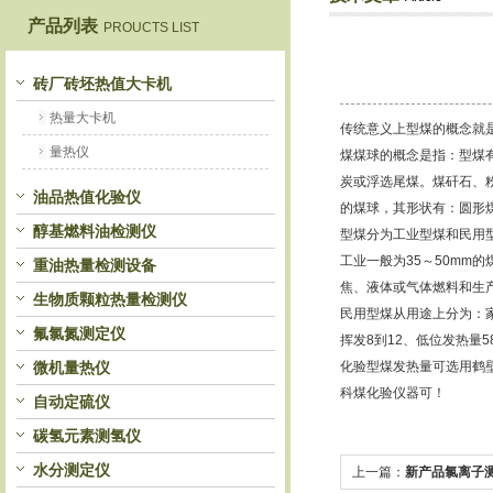
产品列表
PROUCTS LIST
鹤壁市恒科仪器仪表有限公司
砖厂砖坯热值大卡机
热量大卡机
传统意义上型煤的概念就
量热仪
煤煤球的概念是指：型煤
炭或浮选尾煤。煤矸石、
油品热值化验仪
的煤球，其形状有：圆形
醇基燃料油检测仪
型煤分为工业型煤和民用
工业一般为35～50mm
重油热量检测设备
焦、液体或气体燃料和生
生物质颗粒热量检测仪
民用型煤从用途上分为：家
氟氯氮测定仪
挥发8到12、低位发热量5
微机量热仪
化验型煤发热量可选用鹤
科煤化验仪器可！
自动定硫仪
碳氢元素测氢仪
水分测定仪
上一篇：
新产品氯离子