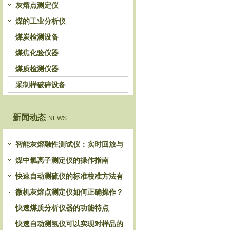
灰熔点测定仪
煤的工业分析仪
煤炭检测设备
煤焦化验仪器
煤质检测仪器
采制样破碎设备
新闻动态
NEWS
智能灰熔融性测试仪：实时回放与
历史分析，解锁灰熔特性精准洞察
煤中氯离子测定仪的操作指南
快速自动测硫仪的标准校准方法有
哪些？
微机灰熔点测定仪如何正确操作？
快速煤质分析仪器的功能特点
快速自动测氢仪可以实现对样品的