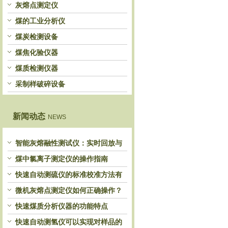
灰熔点测定仪
煤的工业分析仪
煤炭检测设备
煤焦化验仪器
煤质检测仪器
采制样破碎设备
新闻动态
NEWS
智能灰熔融性测试仪：实时回放与
历史分析，解锁灰熔特性精准洞察
煤中氯离子测定仪的操作指南
快速自动测硫仪的标准校准方法有
哪些？
微机灰熔点测定仪如何正确操作？
快速煤质分析仪器的功能特点
快速自动测氢仪可以实现对样品的