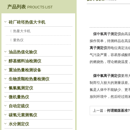
产品列表
PROUCTS LIST
鹤壁市恒科仪器仪表有限公司
砖厂砖坯热值大卡机
热量大卡机
煤中氯离子测定仪
由高
量热仪
操作简单，待测样品在高
离子测定仪
用电位滴定法
油品热值化验仪
气污染严重，容易形成酸
醇基燃料油检测仪
的燃烧热，理论燃烧温度
重油热量检测设备
煤中氯离子测定仪
要用
生物质颗粒热量检测仪
制而引入较大的测量误差
氟氯氮测定仪
氟是人体中不能缺少、更不
微机量热仪
放到环境中，然后经过雨
自动定硫仪
上一篇：
何谓燃煤基准?
碳氢元素测氢仪
水分测定仪