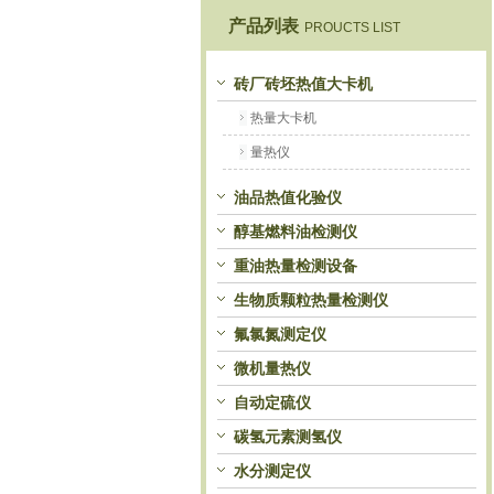
产品列表
PROUCTS LIST
鹤壁市恒科仪器仪表有限公司
砖厂砖坯热值大卡机
热量大卡机
量热仪
油品热值化验仪
醇基燃料油检测仪
重油热量检测设备
生物质颗粒热量检测仪
氟氯氮测定仪
微机量热仪
自动定硫仪
碳氢元素测氢仪
水分测定仪