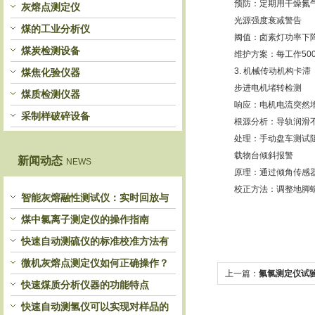
预防：定期用干燥氮气
灰熔点测定仪
光源强度衰减警告
煤的工业分析仪
阈值：卤素灯功率下降至
煤炭检测设备
维护方案：每工作500
3. 机械传动机构卡滞
煤焦化验仪器
步进电机堵转检测
煤质检测仪器
响应：电机电流突然增
采制样破碎设备
根源分析：导轨润滑不
处理：手动盘车测试阻
载物台倾斜报警
新闻动态
NEWS
原理：通过倾角传感器监
校正方法：调整地脚螺
智能灰熔融性测试仪：实时回放与
历史分析，解锁灰熔特性精准洞察
煤中氯离子测定仪的操作指南
快速自动测硫仪的标准校准方法有
哪些？
微机灰熔点测定仪如何正确操作？
上一篇：
氟氯测定仪试
快速煤质分析仪器的功能特点
快速自动测氢仪可以实现对样品的