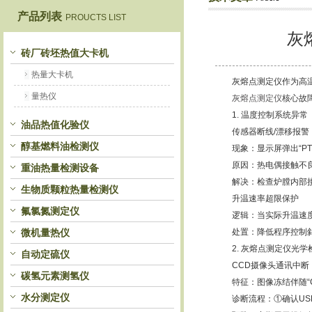
产品列表
PROUCTS LIST
灰
鹤壁市恒科仪器仪表有限公司
砖厂砖坯热值大卡机
热量大卡机
灰熔点测定仪作为高温物
量热仪
灰熔点测定仪
核心故
1. 温度控制系统异常
油品热值化验仪
传感器断线/漂移报警
醇基燃料油检测仪
现象：显示屏弹出“PT1
原因：热电偶接触不良或
重油热量检测设备
解决：检查炉膛内部接
生物质颗粒热量检测仪
升温速率超限保护
氟氯氮测定仪
逻辑：当实际升温速度超
微机量热仪
处置：降低程序控制斜
2. 灰熔点测定仪光学
自动定硫仪
CCD摄像头通讯中断
碳氢元素测氢仪
特征：图像冻结伴随“CA
水分测定仪
诊断流程：①确认USB驱