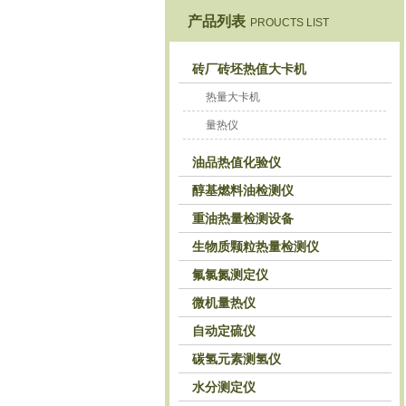
产品列表
PROUCTS LIST
鹤壁市恒科仪器仪表有限公司
砖厂砖坯热值大卡机
热量大卡机
量热仪
油品热值化验仪
醇基燃料油检测仪
重油热量检测设备
生物质颗粒热量检测仪
氟氯氮测定仪
微机量热仪
自动定硫仪
碳氢元素测氢仪
水分测定仪