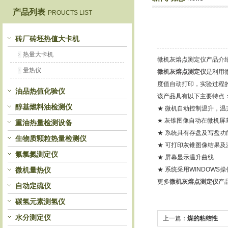
产品列表
PROUCTS LIST
鹤壁市恒科仪器仪表有限公司
砖厂砖坯热值大卡机
热量大卡机
微机灰熔点测定仪产品介
量热仪
微机灰熔点测定仪
是利用
度值自动打印，实验过程
油品热值化验仪
该产品具有以下主要特点
醇基燃料油检测仪
★ 微机自动控制温升，温升特
★ 灰锥图像自动在微机屏
重油热量检测设备
★ 系统具有存盘及写盘
生物质颗粒热量检测仪
★ 可打印灰锥图像结果及
氟氯氮测定仪
★ 屏幕显示温升曲线
微机量热仪
★ 系统采用WINDOWS
更多
微机灰熔点测定仪
产
自动定硫仪
碳氢元素测氢仪
水分测定仪
上一篇：
煤的粘结性