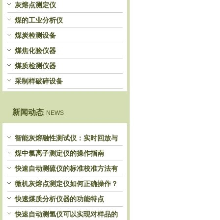
灰熔点测定仪
煤的工业分析仪
煤炭检测设备
煤焦化验仪器
煤质检测仪器
采制样破碎设备
新闻动态
NEWS
智能灰熔融性测试仪：实时回放与
历史分析，解锁灰熔特性精准洞察
煤中氯离子测定仪的操作指南
快速自动测硫仪的标准校准方法有
哪些？
微机灰熔点测定仪如何正确操作？
快速煤质分析仪器的功能特点
快速自动测氢仪可以实现对样品的