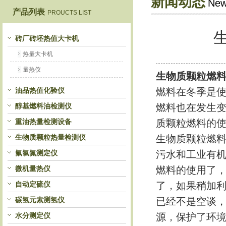
新闻动态
Ne
产品列表
PROUCTS LIST
鹤壁市恒科仪器仪表有限公司
砖厂砖坯热值大卡机
热量大卡机
量热仪
生物质颗粒燃
油品热值化验仪
燃料在冬季是
醇基燃料油检测仪
燃料也在发生变
重油热量检测设备
质颗粒燃料的
生物质颗粒热量检测仪
生物质颗粒燃
氟氯氮测定仪
污水和工业有机
微机量热仪
燃料的使用了
自动定硫仪
了，如果稍加
碳氢元素测氢仪
已经不是空谈
水分测定仪
源，保护了环