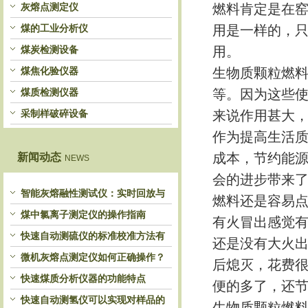
灰熔点测定仪
燃料肯定是在
煤的工业分析仪
用是一样的，
煤炭检测设备
用。
煤焦化验仪器
生物质颗粒燃
煤质检测仪器
等。因为这些
采制样破碎设备
来说作用甚大
作为提高生活
成本，节约能
新闻动态
NEWS
会的进步带来
智能灰熔融性测试仪：实时回放与
燃料还是容易
历史分析，解锁灰熔特性精准洞察
煤中氯离子测定仪的操作指南
有火冒出感觉
快速自动测硫仪的标准校准方法有
还是没有大火
哪些？
微机灰熔点测定仪如何正确操作？
后熄灭，花费
快速煤质分析仪器的功能特点
便的多了，还
快速自动测氢仪可以实现对样品的
生物质颗粒燃