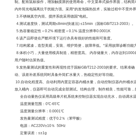
制。配有鼠标操作，增加触摸屏的使用寿命，中文菜单式操作界面，结构简
内外筒光电隔离抗干扰能力强。采用*的发泡隔热技术，实验过程中不受外
3.不锈钢真空内筒。搅拌系统采用德国*电机。
4.测试速度快，测试周期≤8min(快速法) ≤15min（国标GB/T213-2003）。
5.热容量稳定性＜0.2% 精密度＜0.1% 温度分辨率0.0001K
6.该产品即使在严酷环境下运行亦具有很好的性能和可靠度。
7.结构紧凑，造型美观，安装、维护简便，故障率低。*采用故障诊断功能
8.体积小巧，大量使用模具制造，精密度高。 内存储量大，内存达到100
用户随时估算热值。
9.发热量测试的重复性和再现性优于国标GB/T212-2003的要求。结果
动、误差补差系统同时具备外筒贮水量大，热稳定性好等功能。
10.自动化程度高、自动利用内置定容器内桶水量，自动控制仪器内外桶水
放入桶内，仪器即可自动完成全部测试。结构合理，制作精良，性能可靠，故
全自动量热仪采用高级单片机系统来控制仪器实现自动充水，自动调水温
温度测量范围：0℃-65℃
温度测量分辨率：0.0001℃
发热量测试精度：优于0.2％（苯甲酸）
电源：AC220V±10％ 50Hz
定量误差：≤±1g