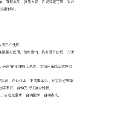
单、直观易学、操作方便、性能稳定可靠，采取
界温度影响。
方便用户使用。
0条数据方便用户随时查询。具有温升曲线，方便
准确，采用*的冷却校正系统、水循环系统及软件自
温温差，自动注水，不需调水温，只需装好氧弹
障率低。自动完成试验全过程。 .
，自动定量水，自动搅拌，自动点火。