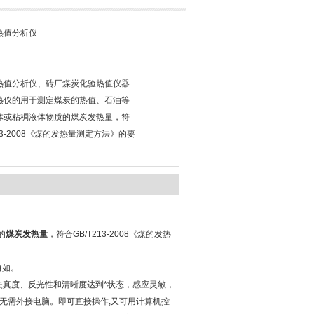
热值分析仪
热值分析仪、砖厂煤炭化验热值仪器
热仪的用于测定煤炭的热值、石油等
体或粘稠液体物质的煤炭发热量，符
213-2008《煤的发热量测定方法》的要
的
煤炭发热量
，符合GB/T213-2008《煤的发热
自如。
失真度、反光性和清晰度达到*状态，感应灵敏，
，无需外接电脑。即可直接操作,又可用计算机控