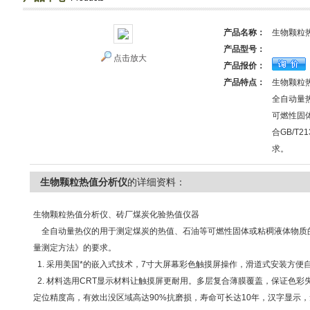
产品名称：
生物颗粒
产品型号：
点击放大
产品报价：
产品特点：
生物颗粒
全自动量
可燃性固
合GB/T
求。
生物颗粒热值分析仪
的详细资料：
生物颗粒热值分析仪、砖厂煤炭化验热值仪器
全自动量热仪的用于测定煤炭的热值、石油等可燃性固体或粘稠液体物质
量测定方法》的要求。
1. 采用美国*的嵌入式技术，7寸大屏幕彩色触摸屏操作，滑道式安装方便
2. 材料选用CRT显示材料让触摸屏更耐用。多层复合薄膜覆盖，保证色彩
定位精度高，有效出没区域高达90%抗磨损，寿命可长达10年，汉字显示