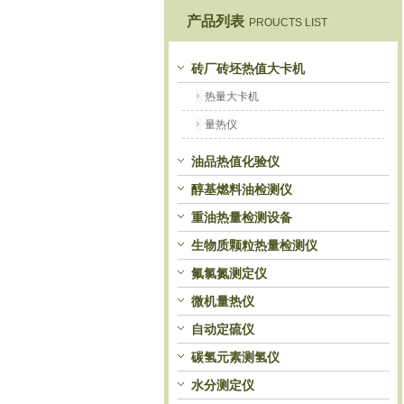
产品列表
PROUCTS LIST
鹤壁市恒科仪器仪表有限公司
砖厂砖坯热值大卡机
热量大卡机
量热仪
油品热值化验仪
醇基燃料油检测仪
重油热量检测设备
生物质颗粒热量检测仪
氟氯氮测定仪
微机量热仪
自动定硫仪
碳氢元素测氢仪
水分测定仪