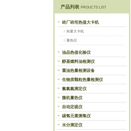
产品列表
PROUCTS LIST
鹤壁市恒科仪器仪表有限公司
砖厂砖坯热值大卡机
热量大卡机
量热仪
油品热值化验仪
醇基燃料油检测仪
重油热量检测设备
生物质颗粒热量检测仪
氟氯氮测定仪
微机量热仪
自动定硫仪
碳氢元素测氢仪
水分测定仪