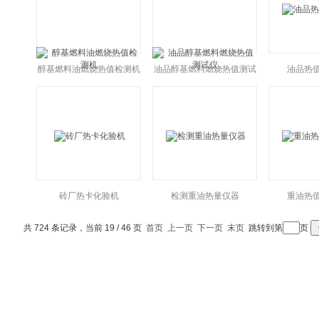
醇基燃料油燃烧热值检测机
油品醇基燃料燃烧热值测试
油品热
仪
砖厂热卡化验机
检测重油热量仪器
重油热
共 724 条记录，当前 19 / 46 页
首页
上一页
下一页
末页
跳转到第
页