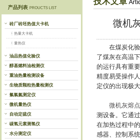
技术文章
Arti
产品列表
PROUCTS LIST
鹤壁市恒科仪器仪表有限公司
微机
砖厂砖坯热值大卡机
热量大卡机
量热仪
在煤炭化验和
油品热值化验仪
了煤灰在高温
醇基燃料油检测仪
的运行具有重
重油热量检测设备
精度易受操作
生物质颗粒热量检测仪
定仪的出现极
氟氯氮测定仪
微机量热仪
微机灰熔
自动定硫仪
测设备。它通
碳氢元素测氢仪
在加热过程中
水分测定仪
感器、控制系