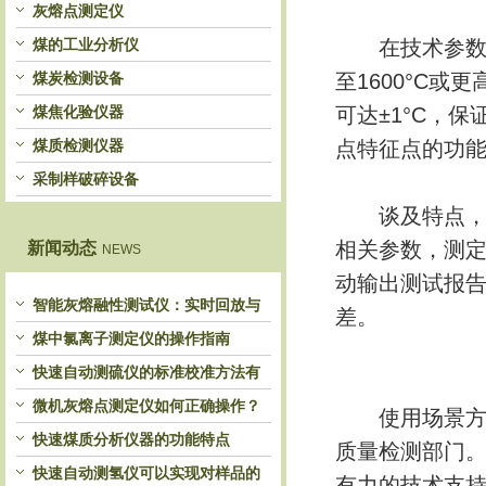
灰熔点测定仪
煤的工业分析仪
在技术参数上
煤炭检测设备
至1600°C
煤焦化验仪器
可达±1°C，
煤质检测仪器
点特征点的功
采制样破碎设备
谈及特点，该
相关参数，测
新闻动态
NEWS
动输出测试报
智能灰熔融性测试仪：实时回放与
差。
历史分析，解锁灰熔特性精准洞察
煤中氯离子测定仪的操作指南
快速自动测硫仪的标准校准方法有
哪些？
微机灰熔点测定仪如何正确操作？
使用场景方面
快速煤质分析仪器的功能特点
质量检测部门
快速自动测氢仪可以实现对样品的
有力的技术支